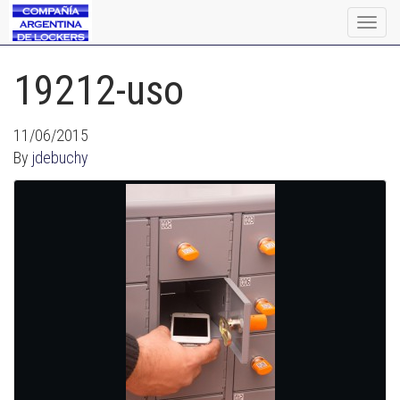
Togg
navig
19212-uso
11/06/2015
By
jdebuchy