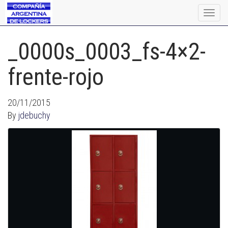
Togg
navig
_0000s_0003_fs-4×2-
frente-rojo
20/11/2015
By
jdebuchy