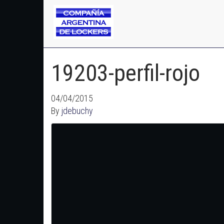
19203-perfil-rojo
04/04/2015
By
jdebuchy