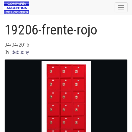
Togg
navig
19206-frente-rojo
04/04/2015
By
jdebuchy