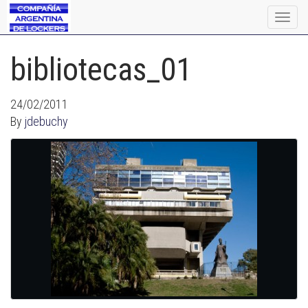
Togg
navig
bibliotecas_01
24/02/2011
By
jdebuchy