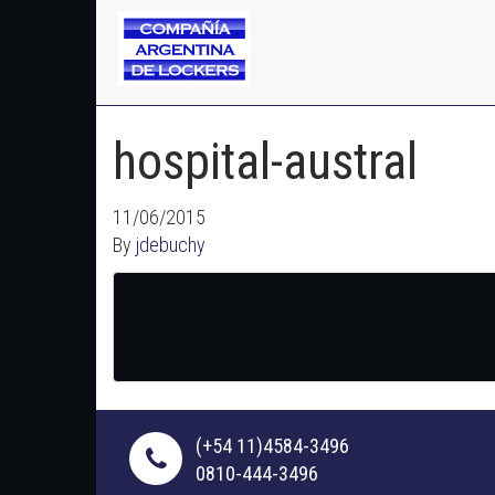
hospital-austral
11/06/2015
By
jdebuchy
(+54 11)4584-3496
0810-444-3496