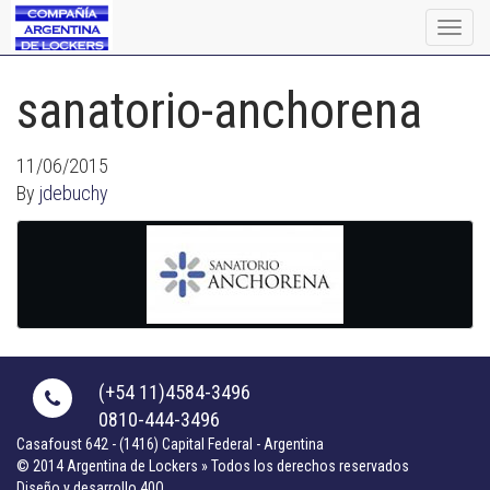
Togg
navig
sanatorio-anchorena
11/06/2015
By
jdebuchy
(+54 11)4584-3496
0810-444-3496
Casafoust 642 - (1416) Capital Federal - Argentina
© 2014 Argentina de Lockers » Todos los derechos reservados
Diseño y desarrollo 40Q