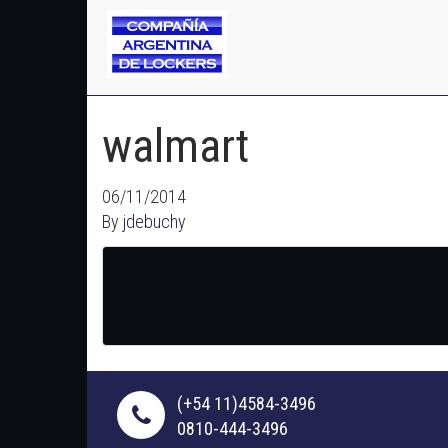
walmart
06/11/2014
By
jdebuchy
(+54 11)4584-3496
0810-444-3496